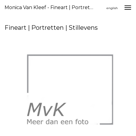
Monica Van Kleef - Fineart | Portretten | Stillevens
Togg
english
navi
Fineart | Portretten | Stillevens